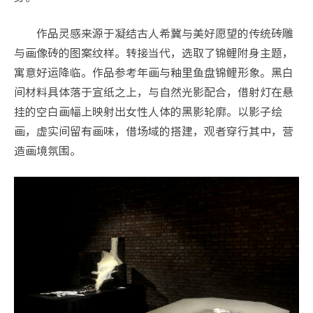
作品灵感来源于凝结古人希冀与美好愿望的传统砖雕
与画像砖的图案纹样。转接当代，选取了锦鲤附身主题，
寓意好运降临。作品参考年画与釉里鱼盘锦鲤形象。黑白
间材料具体落于宣纸之上，与自然光影配合，借射灯在悬
挂的空白画幅上映射出女性人体的黑影轮廓。以影子绘
画，虚实间留有画味，借场域的搭建，观者穿行其中，营
造画境氛围。