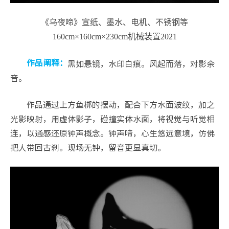
《乌夜啼》宣纸、墨水、电机、不锈钢等
160cm×160cm×230cm机械装置2021
黑如悬镜，水印白痕。风起而落，对影余
作品阐释：
音。
作品通过上方鱼梆的摆动，配合下方水面波纹，加之
光影映射，用虚体影子，碰撞实体水面，将视觉与听觉相
连，以通感还原钟声概念。钟声啼，心生悠远意境，仿佛
把人带回古刹。现场无钟，留音更显真切。