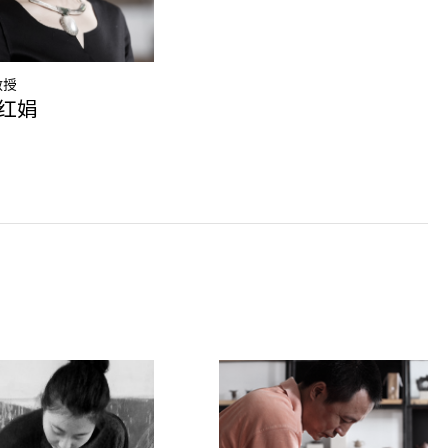
教授
红娟