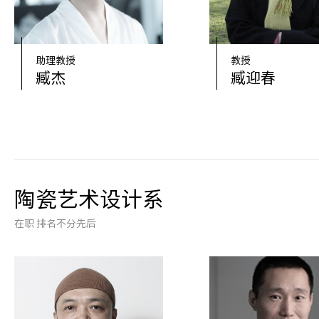
助理教授
教授
臧杰
臧迎春
陶瓷艺术设计系
在职 排名不分先后