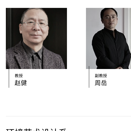
教授
副教授
赵健
周岳