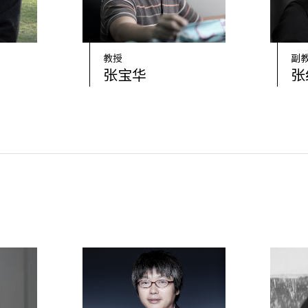
教授
​副
张宝华
张