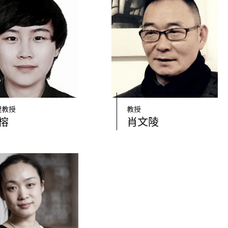
理教授
教授
榕
肖文陵