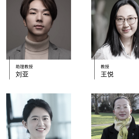
助理教授
教授
刘亚
王悦