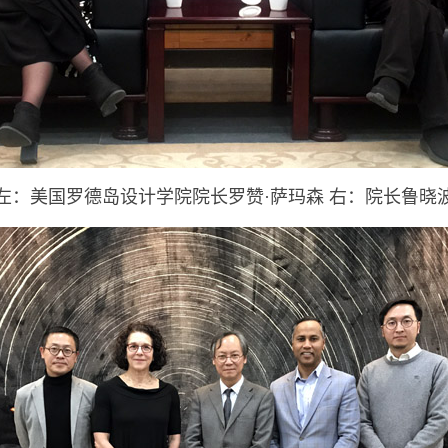
左：美国罗德岛设计学院院长罗赞·萨玛森 右：院长鲁晓