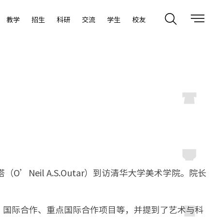
教学
招生
科研
交流
学生
校友
（O’Neil A.S.Outar）到访清华大学美术学院。院长
、国际合作、重点国际合作项目等，并提到了艺术与科