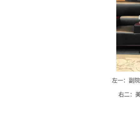
左一：副院
右二：美