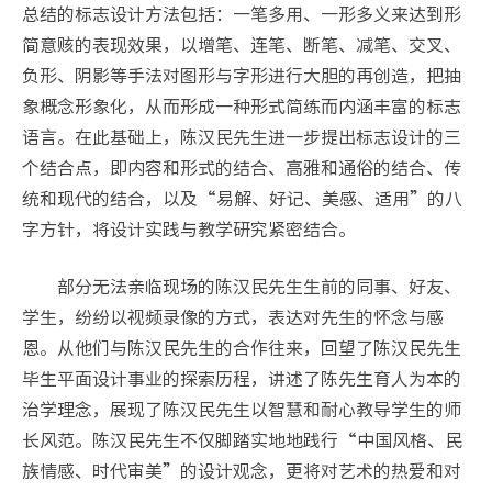
总结的标志设计方法包括：一笔多用、一形多义来达到形
简意赅的表现效果，以增笔、连笔、断笔、减笔、交叉、
负形、阴影等手法对图形与字形进行大胆的再创造，把抽
象概念形象化，从而形成一种形式简练而内涵丰富的标志
语言。在此基础上，陈汉民先生进一步提出标志设计的三
个结合点，即内容和形式的结合、高雅和通俗的结合、传
统和现代的结合，以及“易解、好记、美感、适用”的八
字方针，将设计实践与教学研究紧密结合。
部分无法亲临现场的陈汉民先生生前的同事、好友、
学生，纷纷以视频录像的方式，表达对先生的怀念与感
恩。从他们与陈汉民先生的合作往来，回望了陈汉民先生
毕生平面设计事业的探索历程，讲述了陈先生育人为本的
治学理念，展现了陈汉民先生以智慧和耐心教导学生的师
长风范。陈汉民先生不仅脚踏实地地践行“中国风格、民
族情感、时代审美”的设计观念，更将对艺术的热爱和对