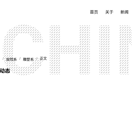
首页
关于
新闻
/
/
/ 正文
按院系
雕塑系
动态