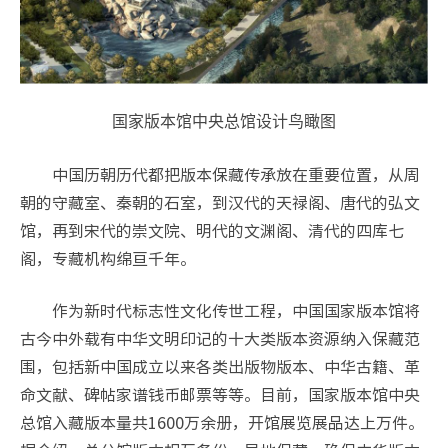
国家版本馆中央总馆设计鸟瞰图
中国历朝历代都把版本保藏传承放在重要位置，从周
朝的守藏室、秦朝的石室，到汉代的天禄阁、唐代的弘文
馆，再到宋代的崇文院、明代的文渊阁、清代的四库七
阁，专藏机构绵亘千年。
作为新时代标志性文化传世工程，中国国家版本馆将
古今中外载有中华文明印记的十大类版本资源纳入保藏范
围，包括新中国成立以来各类出版物版本、中华古籍、革
命文献、碑帖家谱钱币邮票等等。目前，国家版本馆中央
总馆入藏版本量共1600万余册，开馆展览展品达上万件。