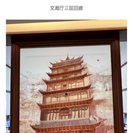
文瀚厅三层回廊