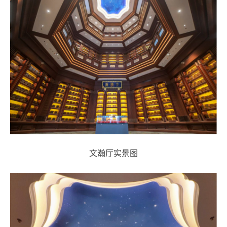
文瀚厅实景图