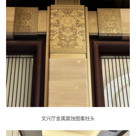
文兴厅金属腐蚀图案柱头