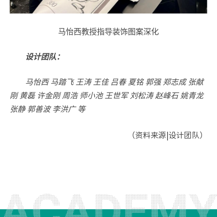
马怡西教授指导装饰图案深化
设计团队：
马怡西 马踏飞 王涛 王佳 吕春 夏铭 郭强 郑志成 张献
刚 黄磊 许金刚 周浩 师小池 王世军 刘松涛 赵峰石 姚青龙
张静 郭善波 李洪广 等
（资料来源|设计团队）