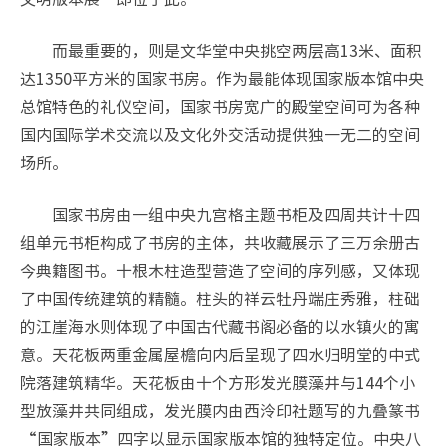
而最重要的，则是文华堂中央挑空两层高13米、面积
达1350平方米的国家书房。作为最能体现国家版本馆中央
总馆特色的礼仪空间，国家书房宽广的殿堂空间可为各种
国内国际学术交流以及文化外交活动提供独一无二的空间
场所。
国家书房由一组中央九宫格主题书柜及四周共计十四
组单元书柜构成了书房的主体，共收藏展示了三万余册古
今典籍图书。十根木柱造型营造了空间的序列感，又体现
了中国传统建筑的精髓。柱头的祥云牡丹端庄秀雅，柱础
的江崖海水则体现了中国古代藏书阁必备的以水镇火的寓
意。天花板两重金属屋檐向内后呈现了四水归明堂的中式
院落建筑精华。天花板由十个方形发光膜藻井与144个小
型放藻井共同组成，发光膜内由西泠印社题写的九叠篆书
“国家版本”四字以显示国家版本馆的独特定位。中央八