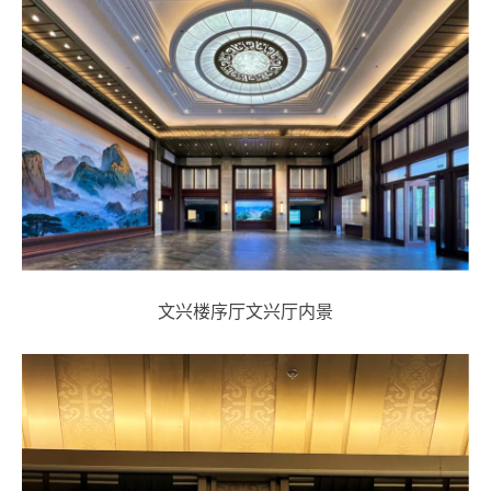
文兴楼序厅文兴厅内景