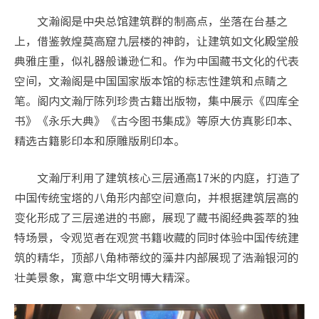
文瀚阁是中央总馆建筑群的制高点，坐落在台基之
上，借鉴敦煌莫高窟九层楼的神韵，让建筑如文化殿堂般
典雅庄重，似礼器般谦逊仁和。作为中国藏书文化的代表
空间，文瀚阁是中国国家版本馆的标志性建筑和点睛之
笔。阁内文瀚厅陈列珍贵古籍出版物，集中展示《四库全
书》《永乐大典》《古今图书集成》等原大仿真影印本、
精选古籍影印本和原雕版刷印本。
文瀚厅利用了建筑核心三层通高17米的内庭，打造了
中国传统宝塔的八角形内部空间意向，并根据建筑层高的
变化形成了三层递进的书廊，展现了藏书阁经典荟萃的独
特场景，令观览者在观赏书籍收藏的同时体验中国传统建
筑的精华，顶部八角柿蒂纹的藻井内部展现了浩瀚银河的
壮美景象，寓意中华文明博大精深。