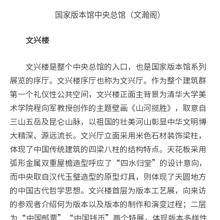
国家版本馆中央总馆（文瀚阁）
文兴楼
文兴楼是整个中央总馆的入口，也是国家版本馆系列
展览的序厅。文兴楼序厅也称为文兴厅。作为整个建筑群
第一个礼仪性公共空间，文兴楼正面主背景为清华大学美
术学院程向军教授创作的主题壁画《山河揽胜》，取意自
三山五岳及昆仑山脉，以祖国的壮美河山彰显中华文明博
大精深、源远流长。文兴厅立面采用米色石材装饰梁柱，
体现了中国传统建筑的四梁八柱的结构特点。天花板采用
弧形金属双重屋檐造型呼应了“四水归堂”的设计意向，
而中央取自汉代玉璧造型的原型灯具，则体现了天圆地方
的中国古代哲学思想。文兴楼首层为版本工艺展，向来访
的参观者介绍何为版本以及版本的制作和演变过程；二层
为“中国邮票”“中国钱币”两个特展，体现版本多样性