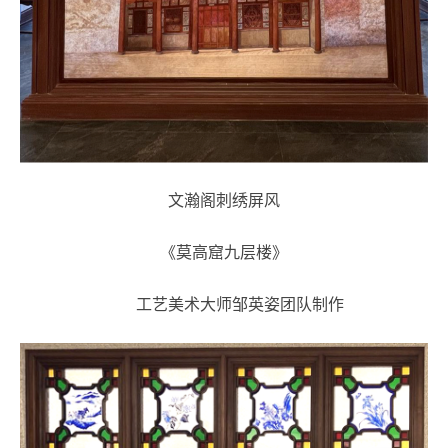
文瀚阁刺绣屏风
《莫高窟九层楼》
工艺美术大师邹英姿团队制作