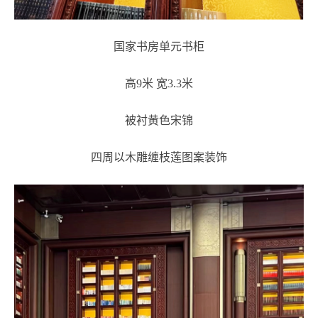
国家书房单元书柜
高9米 宽3.3米
被衬黄色宋锦
四周以木雕缠枝莲图案装饰