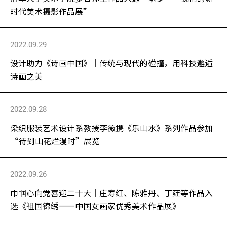
时代美术摄影作品展”
2022.09.29
设计助力《诗画中国》｜传统与现代的碰撞，用科技邂逅
诗画之美
2022.09.28
染织服装艺术设计系教授李薇携《乐山水》系列作品参加
“待到山花烂漫时”展览
2022.09.26
巾帼心向党喜迎二十大│庄寿红、陈雅丹、丁​荭等作品​入
选《祖国锦绣——中国女画家优秀美术作品展》