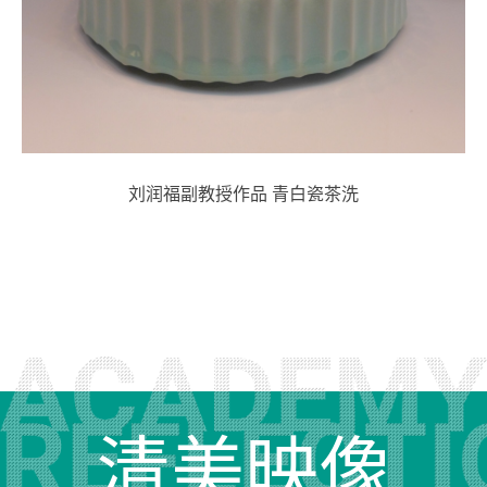
刘润福副教授作品 青白瓷茶洗
清美映像