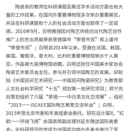
陶瓷系的教师在科研课题及展览学术活动方面也有大
量的工作成果，在国内外重要博物馆多次举办重要展览，
并且在科研课题和个人的社会活动方面也取得了一定成
绩。2016年9月，白明教授因对陶艺传统向当代陶艺创作
推广上的杰出贡献荣获景德镇市“荣誉市民”和上虞市
“荣誉市民”；白明自2014年以来，受邀在法国、韩国、
美国、葡萄牙、意大利、比利时重要博物馆举办个人展
览，作品被大英博物馆收藏。白明还担任中国美术家协会
陶瓷艺术委员会主任，参与并引领中国陶艺的发展。邱耿
钰《中国民间艺术研究——中国民间陶瓷研究》为教育部
人文社会科学研究“十五”规划第一批研究项目；郑宁先
后策划组织了六届“茶境——中日茶文化交流展”，组织
“2015——ISCAEE国际陶艺教育交流年会”；白明，
2015年受北京市委和冬奥组委会委托，研究设计国礼“红
韵——环绕飞扬”由国务院副总理刘延东赠送国际奥委
会，此科研项目的完成为中国成功申办冬奥会做出了贡