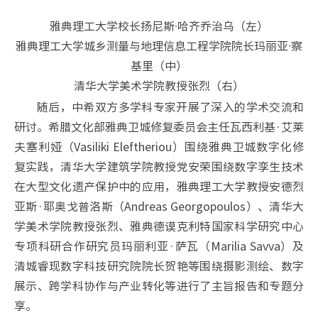
雅典理工大学校长扬尼斯·哈齐乔治乌（左）
雅典理工大学城乡测量与地理信息工程学院院长玛丽亚·察
基里（中）
清华大学美术学院教授张烈（右）
随后，中希双方多学科专家开展了深入的学术交流和
研讨。希腊文化部雅典卫城修复委员会主任瓦西利基·艾莱
夫塞利娅（Vasiliki Eleftheriou）围绕雅典卫城数字化修
复实践，清华大学建筑学院教授党安荣围绕数字孪生技术
在大型文化遗产保护中的应用，雅典理工大学教授安德烈
亚斯·耶奥戈普洛斯（Andreas Georgopoulos）、清华大
学美术学院教授张烈、雅典德谟克利特国家科学研究中心
专项科研合作研究员玛丽利亚·萨瓦（Marilia Savva）及
清城睿现数字科技研究院院长贺艳等围绕摄影测绘、数字
展示、跨学科协作与产业转化等进行了主旨报告和专题分
享。