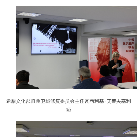
希腊文化部雅典卫城修复委员会主任瓦西利基·艾莱夫塞利
娅