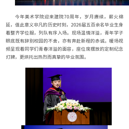
今年美术学院迎来建院70周年，岁月赓续，薪火绵
延，值此意义非凡的历史时刻，2026届五百余名毕业生身
着整齐学位服，列队有序入场。现场温情洋溢，青年学子
眼底既有辞别校园的不舍，亦有奔赴新程的赤诚。暖场视
频呈现着同学们青春洋溢的面容，座位席摆放的定制纪念
灯牌，更烘托出热烈而真挚的毕业氛围。