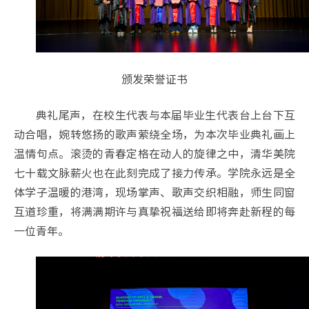
颁发荣誉证书
典礼尾声，在校生代表与本届毕业生代表台上台下互
动合唱，婉转悠扬的歌声萦绕全场，为本次毕业典礼画上
温情句点。滚烫的青春定格在动人的旋律之中，清华美院
七十载文脉薪火也在此刻完成了接力传承。学院永远是全
体学子温暖的港湾，现场掌声、歌声交织相融，师生同窗
互道珍重，将满满期许与真挚祝福送给即将奔赴新程的每
一位青年。