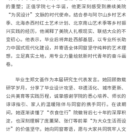
的重塑；正值学院七十华诞，他更深刻感受到赓续美院
“为民设计”文脉的时代使命。结合参与阿尔山乡村艺术
季、北海赤西村红土艺术计划、北京南山艺术季等乡村振
兴实践的经历，他阐释了美院人扎根现实、联结大众的不
变初心。他表示，毕业后将奔赴西部基层，以专业所长助
力中国式现代化建设，并寄语全体同窗坚守纯粹的艺术理
想，立足真实土地，用专业力量绘就新时代青年的奋斗画
卷。
毕业生郑文荟作为本届研究生代表发言。她回顾数载
研学岁月，分享了毕业设计攻坚、非遗活化、城市更新、
公共美育等实践历程，诚挚感谢学院的悉心培养、师长的
谆谆指引、家人的温暖陪伴与同窗的携手同行。在读期
间，她逐渐读懂了“衣食住行”院徽背后七十年的深厚积
淀，也深刻理解了庞薰琹、张仃等前辈“为大众生活而设
计”的价值坚守。她向同窗寄语，愿与大家共同筑牢人文