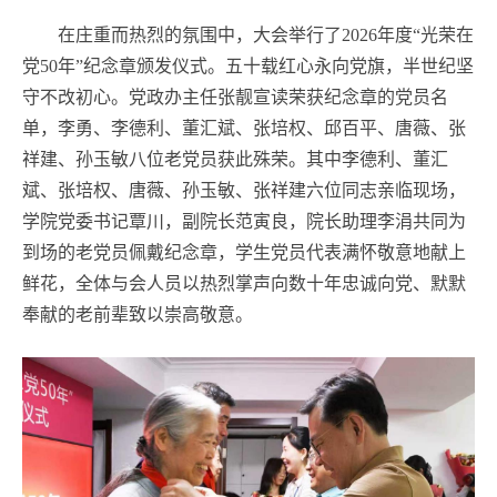
在庄重而热烈的氛围中，大会举行了2026年度“光荣在
党50年”纪念章颁发仪式。五十载红心永向党旗，半世纪坚
守不改初心。党政办主任张靓宣读荣获纪念章的党员名
单，李勇、李德利、董汇斌、张培权、邱百平、唐薇、张
祥建、孙玉敏八位老党员获此殊荣。其中李德利、董汇
斌、张培权、唐薇、孙玉敏、张祥建六位同志亲临现场，
学院党委书记覃川，副院长范寅良，院长助理李涓共同为
到场的老党员佩戴纪念章，学生党员代表满怀敬意地献上
鲜花，全体与会人员以热烈掌声向数十年忠诚向党、默默
奉献的老前辈致以崇高敬意。