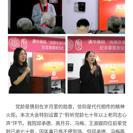
党龄是镌刻在岁月里的勋章，信仰是代代相传的精神
火炬。本次大会特别设置了“聆听党龄七十年以上老同志心
声”环节。我院邱承德、高月芬、冯梅、王淑媞四位前辈党
龄已逾七十载，因年事已高不便到场，但邱承德、冯梅两