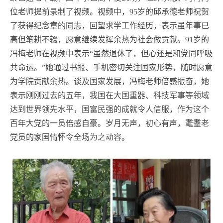
位老师提前录制了视频。视频中，95岁的邱承德老师祝贺
了获得纪念章的同志，回望求学工作经历，表示虽年事已
高但笔耕不辍，愿意继续发挥余热为社会做贡献。91岁的
冯梅老师在视频中表示“虽然退休了，但心还是和党同呼吸
共命运。”她通过书报、手机密切关注国家形势，随时愿意
为学院贡献余热。谈及国家发展，冯梅老师倍感振奋，她
表示刚刚过去的五年，我国在大国重器、科技军事等领域
达到世界领先水平，国富民强的成就令人信服，作为这个
百年大党的一员倍感自豪。岁月无声，初心有声，耄耋老
党员的家国情怀令全场为之动容。