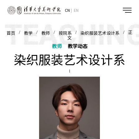
CN
EN
/
/
/
/
/ 正
首页
教学
教师
按院系
染织服装艺术设计系
文
教师
教学动态
染织服装艺术设计系