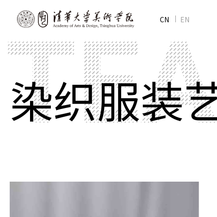
CN
EN
染织服装