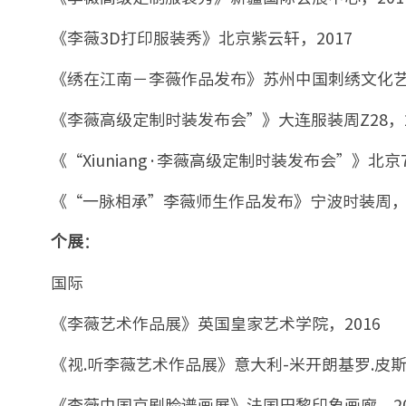
《李薇3D打印服装秀》北京紫云轩，2017
《绣在江南－李薇作品发布》苏州中国刺绣文化艺术
《李薇高级定制时装发布会”》大连服装周Z28，2
《“Xiuniang·李薇高级定制时装发布会”》北京7
《“一脉相承”李薇师生作品发布》宁波时装周，2
：
个展
国际
《李薇艺术作品展》英国皇家艺术学院，2016
《视.听李薇艺术作品展》意大利-米开朗基罗.皮斯
《李薇中国京剧脸谱画展》法国巴黎印象画廊，20