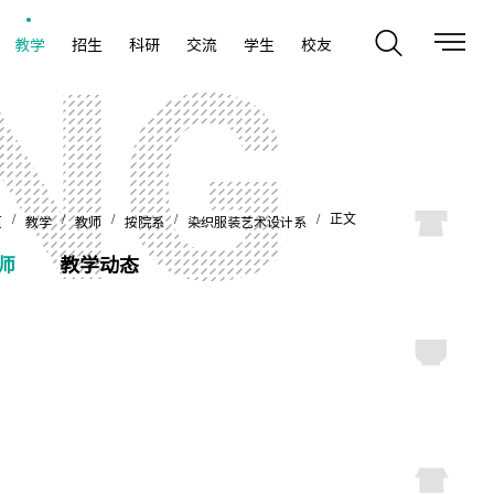
教学
招生
科研
交流
学生
校友
/
/
/
/
/ 正文
页
教学
教师
按院系
染织服装艺术设计系
师
教学动态