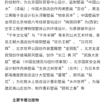
的绘制作；为北京国际贸易中心设计、监制壁画“中国山
水”（漆画）；中国大饭店创作丙烯壁画“百合”、黑龙
江黑瞎子岛设计石头浮雕壁画“物阜民丰”；中国壁画学
会项目北京地铁六号线常营站设计“绚丽四季”为(西安)
空军工程史博物馆整体公共环境设计、为景德镇市设计
“千年文化墙”与“千年丰碑”等系列公共艺术环境、青
岛王朝大酒店创作锻铜壁画“欢乐王朝”、“日月同
辉”、北京世界公园创作装置雕塑“金钥匙”、北京友谊
宾馆创作玻璃屏风壁画、创作“长江·黄 河”“民族大家
庭”壁画 （中国驻捷克与纽约领事馆）、北京国家安全局
设计制作丙烯壁画“生命之树常青”（合作）；为日本京
都海鹰度假饭店设计大型壁画“暮鹭”、屏风画“梨
花”；为伦敦水上饭店设计重彩壁画“水中世界”，为福
建武夷山庄创作、制作重彩壁画“颐和之春”等
主要专著出版物