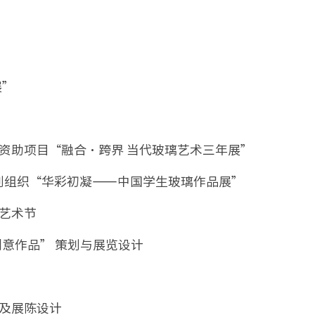
展”
推广资助项目“融合˙跨界 当代玻璃艺术三年展”
19年策划组织“华彩初凝——中国学生玻璃作品展”
璃艺术节
创意作品” 策划与展览设计
划及展陈设计