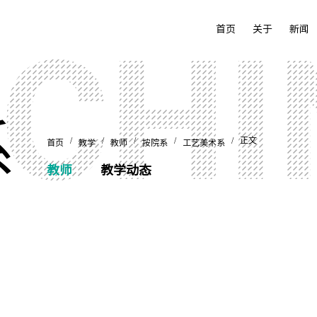
首页
关于
新闻
系
/
/
/
/
/ 正文
首页
教学
教师
按院系
工艺美术系
教师
教学动态