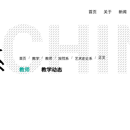
首页
关于
新闻
系
/
/
/
/
/ 正文
首页
教学
教师
按院系
艺术史论系
教师
教学动态