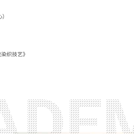
心）
统染织技艺》