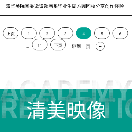
清华美院团委邀请动画系毕业生周方圆回校分享创作经验
4
上页
1
2
3
5
6
11
下页
跳到
...
转
清美映像