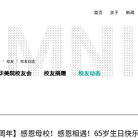
首页
关于
新闻
/
/
校友
校友动态
华美院校友会
校友捐赠
校友动态
5周年】感恩母校！感恩相遇！65岁生日快