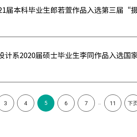
021届本科毕业生郎若萱作品入选第三届“
计系2020届硕士毕业生李同作品入选国家
5
3
4
6
7
11
下
...