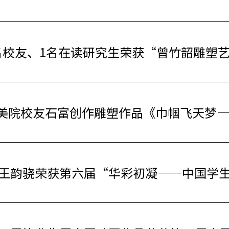
名校友、1名在读研究生荣获“曾竹韶雕塑
美院校友石富创作雕塑作品《巾帼飞天梦
业生王韵骁荣获第六届“华彩初凝——中国学