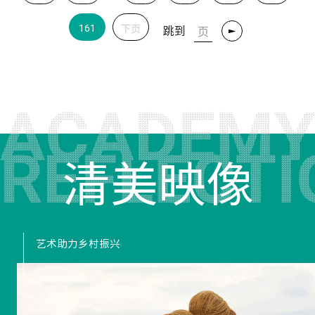
161
下页
跳到
转
清美映像
艺术助力乡村振兴