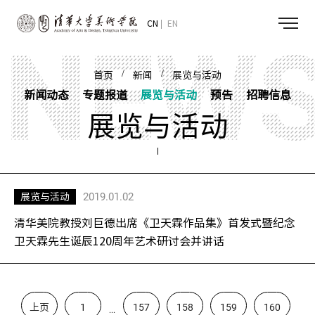
CN
EN
/
/
首页
新闻
展览与活动
新闻动态
专题报道
展览与活动
预告
招聘信息
展览与活动
2019.01.02
展览与活动
清华美院教授刘巨德出席《卫天霖作品集》首发式暨纪念
卫天霖先生诞辰120周年艺术研讨会并讲话
上页
1
157
158
159
160
...